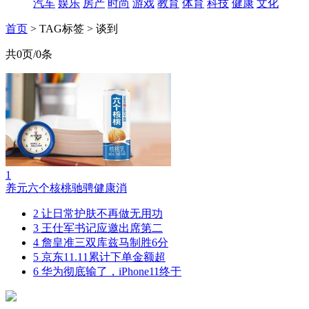
汽车
娱乐
房产
时尚
游戏
教育
体育
科技
健康
文化
首页
>
TAG标签
> 谈到
共0页/0条
1
养元六个核桃驰骋健康消
2
让日常护肤不再做无用功
3
王仕军书记应邀出席第二
4
詹皇准三双库兹马制胜6分
5
京东11.11累计下单金额超
6
华为彻底输了，iPhone11终于