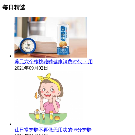
每日精选
养元六个核桃驰骋健康消费时代 ：用
2021年09月02日
让日常护肤不再做无用功的95分护肤，