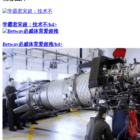
学霸君宋超：技术不/h4>
Betway必威体育爱超推/h4>