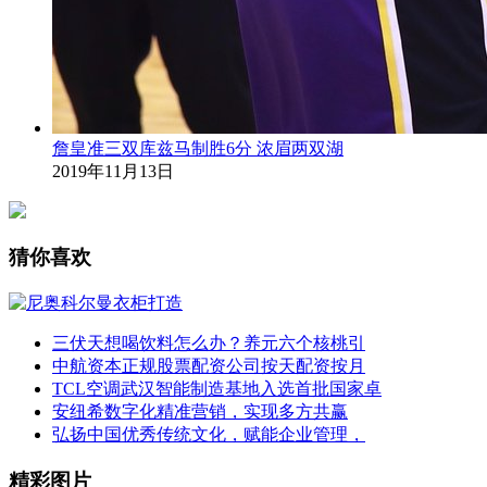
詹皇准三双库兹马制胜6分 浓眉两双湖
2019年11月13日
猜你喜欢
三伏天想喝饮料怎么办？养元六个核桃引
中航资本正规股票配资公司按天配资按月
TCL空调武汉智能制造基地入选首批国家卓
安纽希数字化精准营销，实现多方共赢
弘扬中国优秀传统文化，赋能企业管理，
精彩图片