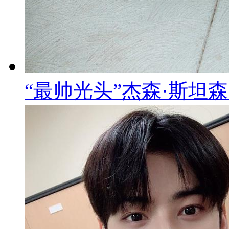
“最帅光头”杰森·斯坦