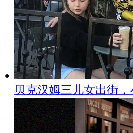
贝克汉姆三儿女出街，