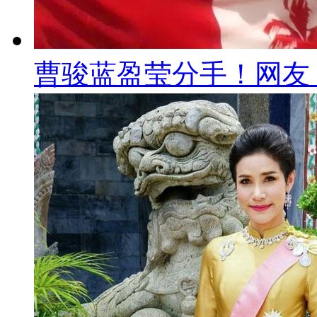
曹骏蓝盈莹分手！网友