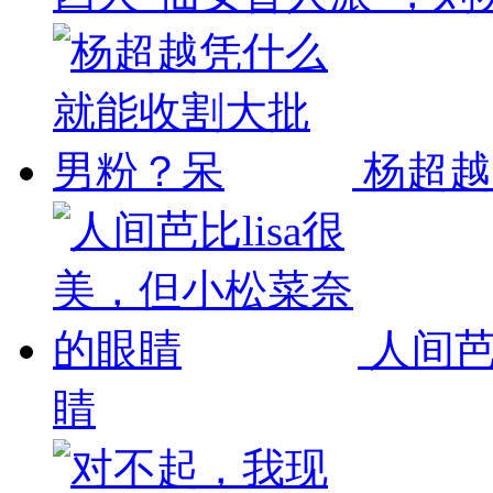
杨超越
人间芭
睛