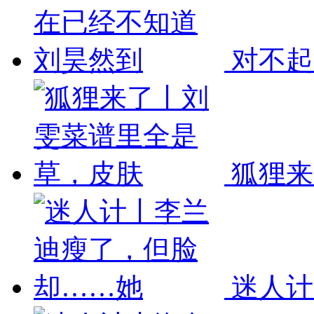
对不起
狐狸来
迷人计